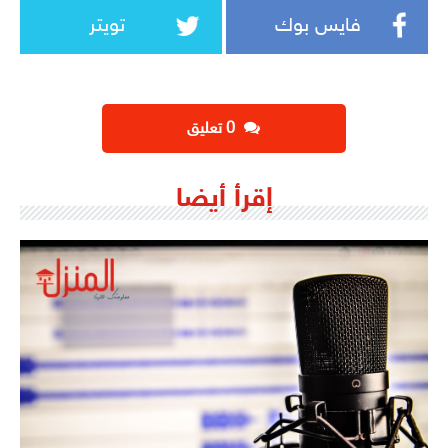
فايس بوك
تويتر
‫0 تعليق
إقرأ أيضا