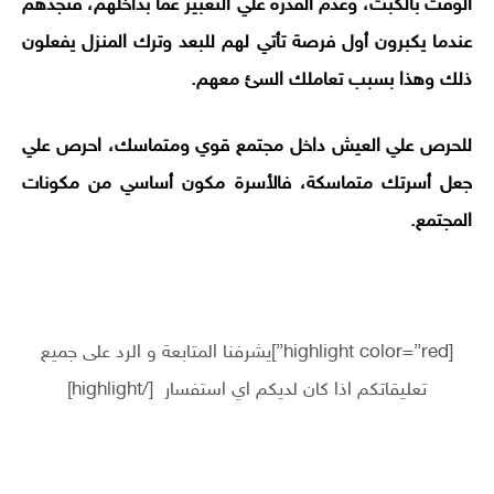
الوقت بالكبت، وعدم القدرة علي التعبير عما بداخلهم، فتجدهم
عندما يكبرون أول فرصة تأتي لهم للبعد وترك المنزل يفعلون
ذلك وهذا بسبب تعاملك السئ معهم.
للحرص علي العيش داخل مجتمع قوي ومتماسك، احرص علي
جعل أسرتك متماسكة، فالأسرة مكون أساسي من مكونات
المجتمع.
[highlight color=”red”]يشرفنا المتابعة و الرد على جميع
تعليقاتكم اذا كان لديكم اي استفسار [/highlight]