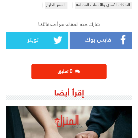
التفكك الأسري والأسباب المختلفة
السفر للخارج
شارك هذه المقالة مع أصدقائك!
فايس بوك
تويتر
‫0 تعليق
إقرأ أيضا