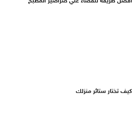
افضل طريقه للقضاء علي صراصير المطبخ
كيف تختار ستائر منزلك