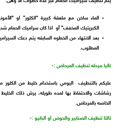
يتم تنظيف سيراميك الحمام عبر عدة خطوات الا وهى:
الماء ساخن مع ملعقة كبيرة “الكلور” او “الأم
الكبريتيك المخفف” أو اذا كان سراميك الحمام شديد
بعد الانتهاء من الخطوه السابقه يتم دعك السيرامي
المطلوب.
تاثيا مرحله تنظيف المرحاض :-
عليكم بالتنظيف اليومي باستخدام خليط من الكلور مع
رشاشات والاحتفاظ بها لمده طويله، يرش ذلك الخليط ف
الخاصه بالمرحاض.
ثالثا تنظيف الصنابير والحوض او البانيو :-