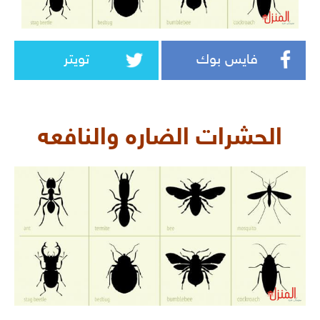
فايس بوك
تويتر
الحشرات الضاره والنافعه