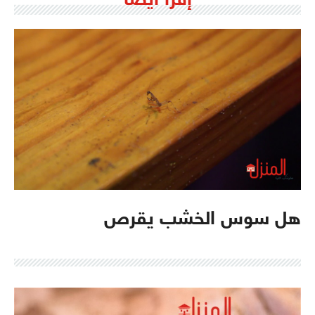
إقرأ أيضا
هل سوس الخشب يقرص