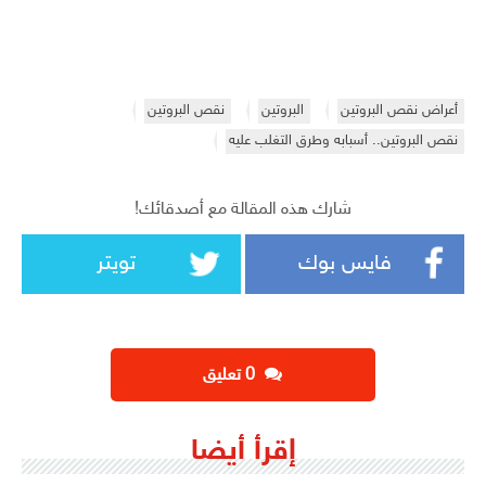
أعراض نقص البروتين
البروتين
نقص البروتين
نقص البروتين.. أسبابه وطرق التغلب عليه
شارك هذه المقالة مع أصدقائك!
فايس بوك
تويتر
‫0 تعليق
إقرأ أيضا