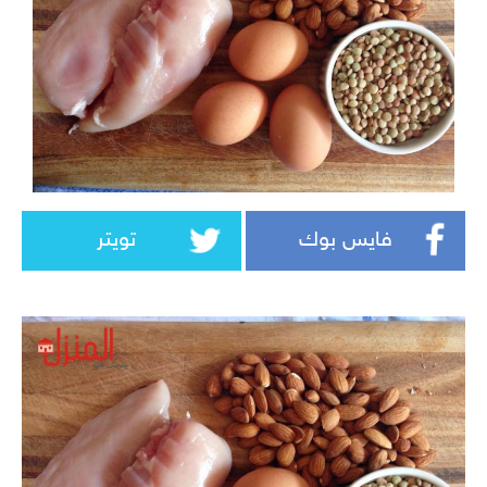
فايس بوك
تويتر