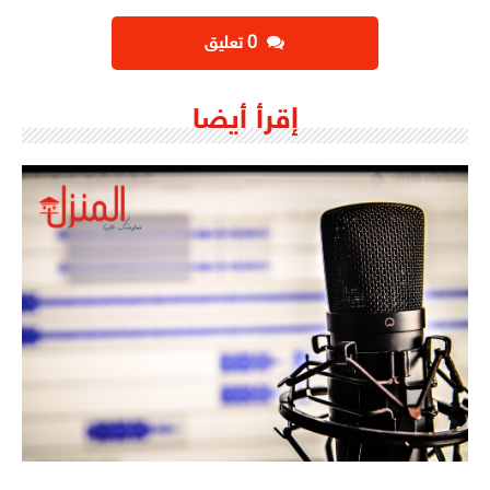
‫0 تعليق
إقرأ أيضا