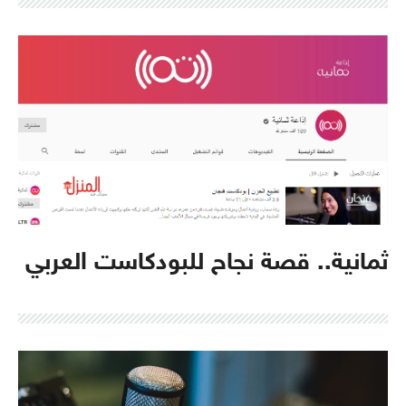
ثمانية.. قصة نجاح للبودكاست العربي