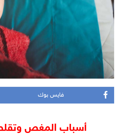
فايس بوك
أسباب المغص وتقلصا