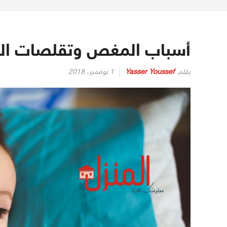
أسباب المغص وتقلصات المع
بقلم
Yasser Youssef
1 نوفمبر، 2018