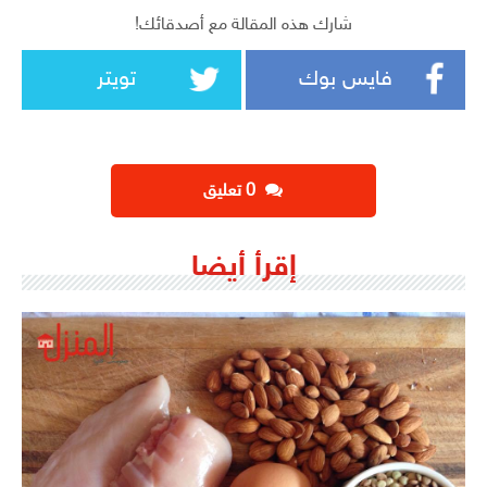
شارك هذه المقالة مع أصدقائك!
فايس بوك
تويتر
‫0 تعليق
إقرأ أيضا