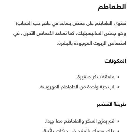
الطماطم
تحتوي الطماطم على حمض يساعد في علاج حب الشباب؛
وهو جمض الساليسيليك، كما تساعد الأحماض الأخرى، في
امتصاص الزيوت الموجودة بالبشرة.
المكونات
ملعقة سكر صغيرة.
لب حبة واحدة من الطماطم المهروسة.
طريقة التحضير
قم بمزج السكر والطماطم معا جيدا.
دلك وجهك بالمزيج في حركات دائرية.