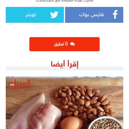
شارك هذه المقالة مع أصدقائك!
فايس بوك
تويتر
‫0 تعليق
إقرأ أيضا