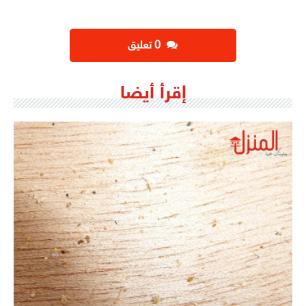
‫0 تعليق
إقرأ أيضا