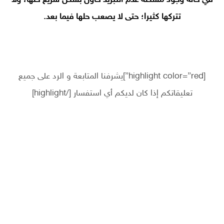
في حالة وجود مشكلة عدم التبريد حاول بشكل سريع حلها، ولا
تتركها كثيرا؛ حتى لا يصعب حلها فيما بعد.
[highlight color=”red”]يشرفنا المتابعة و الرد على جميع
تعليقاتكم إذا كان لديكم أي استفسار [/highlight]