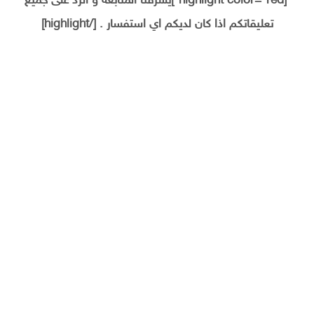
[highlight color=”red”]يشرفنا المتابعة و الرد على جميع
تعليقاتكم اذا كان لديكم اي استفسار . [/highlight]