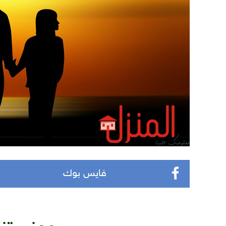
فايس بوك