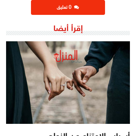
‫0 تعليق
إقرأ أيضا