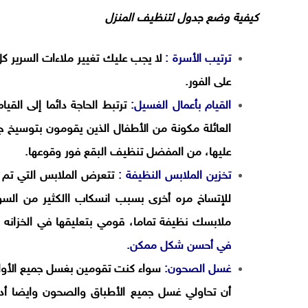
كيفية وضع جدول لتنظيف المنزل
ترتيب الأسرة :
لا يجب عليك تغيير ملاءات السرير ك
على الفور.
القيام بأعمال الغسيل:
ترتبط الحاجة دائما إلى القيا
العائلة مكونة من الأطفال الذين يقومون بتوسيخ ج
عليها، من المفضل تنظيف البقع فور وقوعها.
تخزين الملابس النظيفة :
تتعرض الملابس التي تم ت
للإتساخ مره أخرى بسبب انسكاب االكثير من السوائ
ملابسك نظيفة تماما، قومي بتعليقها في الخزانه م
في أحسن شكل ممكن.
غسل الصحون:
سواء كنت تقومين بغسل جميع الأواني
أن تحاولي غسل جميع الأطباق والصحون وايضا أدو