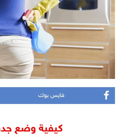
فايس بوك
كيفية وضع جدو