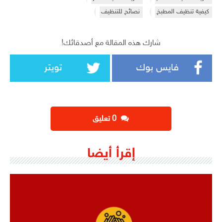
كيفية تنظيف المطبخ
نصائح للتنظيف
شارك هذه المقالة مع أصدقائك!
فايس بوك
تويتر
‫0 تعليق
إقرأ أيضا