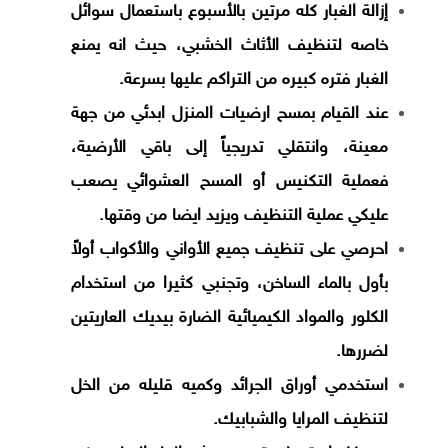
إزالة الغبار كله مرتين بالأسبوع باستعمال سوائل
خاصه لتنظيف الأثاث الخشبي، حيث انه يمنع
الغبار فتره كبيره من التراكم عليها بسرعة.
عند القيام بمسح ارضيات المنزل ابدئي من جهة
معينة، وانتقلي تدريجياً إلى باقي الأرضية،
فعملية التكنيس أو المسح العشوائي يصعب
عليكي عملية التنظيف ويزيد ايضا من وقتها.
احرصي على تنظيف جميع الأواني والأكواب أولاً
بأول بالماء الساخن، وتجنبي كثيرا من استخدام
الكلور والمواد الكيميائية الضارة بيديك العاريتين
لضررها.
استخدمي أوراق الجرائد وكميه قليله من الخل
لتنظيف المرايا والشبابيك.