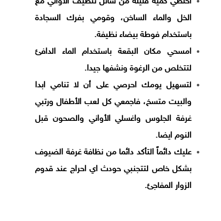
اخلطي كميه قليله من سائل تنظيف الأواني مع
الخل والماء الساخن، وقومي بفرك السجادة
باستخدام فوطة بيضاء نظيفة.
امسحي مكان البقعة باستخدام الماء الدافئ
لتتخلص من الرغوة ونشفها جيدا.
لتسهيل يومك احرصي على أن لا تنامي ابدا
والبيت متسخ، فاجمعي كل لعب الأطفال ورتبي
غرفة الجلوس واغسلي الأواني والصحون قبل
النوم ايضا.
عليك دائماً التأكد دائما من نظافة غرفة الضيوف
بشكل خاص لتتجنبي حودث اي احراج عند قدوم
الزوار المفاجئ.