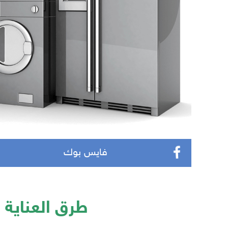
فايس بوك
طرق العناية ب