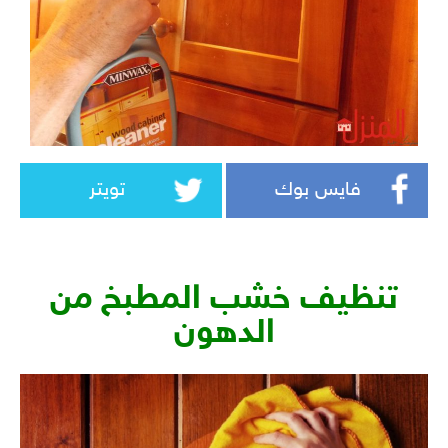
فايس بوك
تويتر
تنظيف خشب المطبخ من
الدهون