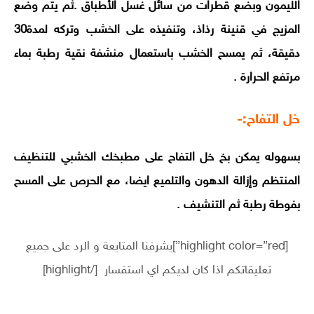
الليمون وبضع قطرات من سائل غسل الأطباق .
ثم يتم وضع
المزيج في قنينة رذاذ، وتنفيذه على الخشب وتركه لمدة30
دقيقة، ثم يمسح الخشب باستعمال منشفة نقية رطبة بماء
مرتفع الحرارة .
خل التفاح:-
بسهوله يمكن بخ خل التفاح على مطبخك الخشبي للتنظيف
المنتظم وإزالة الدهون والتلميع ايضا، مع الحرص على المسح
بفوطة رطبة ثم التنشيف .
[highlight color=”red”]يشرفنا المتابعة و الرد على جميع
تعليقاتكم اذا كان لديكم اي استفسار [/highlight]