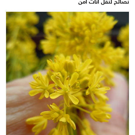
نصائح لنقل اثاث امن