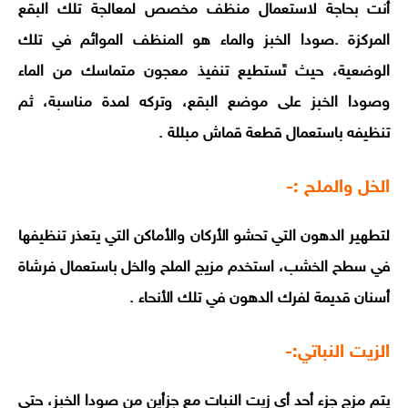
أنت بحاجة لاستعمال منظف مخصص لمعالجة تلك البقع
المركزة .
صودا الخبز والماء هو المنظف الموائم في تلك
الوضعية، حيث تَستطيع تنفيذ معجون متماسك من الماء
وصودا الخبز على موضع البقع، وتركه لمدة مناسبة، ثم
تنظيفه باستعمال قطعة قماش مبللة .
الخل والملح :-
لتطهير الدهون التي تحشو الأركان والأماكن التي يتعذر تنظيفها
في سطح الخشب، استخدم مزيج الملح والخل باستعمال فرشاة
أسنان قديمة لفرك الدهون في تلك الأنحاء .
الزيت النباتي:-
يتم مزج جزء أحد أي زيت النبات مع جزأين من صودا الخبز، حتى