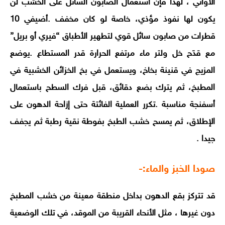
الأواني ، لهذا فإن استعمال الصابون السائل على الخشب لن
يكون لها نفوذ مؤذي، خاصة لو كان مخفف .
أضيفي 10
قطرات من صابون سائل قوي لتطهير الأطباق “فيري أو بريل”
مع قدَح خل ولتر ماء مرتفع الحرارة قدر المستطاع .
يوضع
المزيج في قنينة بخاخ، ويستعمل في بخ الخزائن الخشبية في
المطبخ، ثم يترك بضع دقائق، قبل فرك السطح باستعمال
أسفنجة مناسبة .
تكرر العملية الفائتة حتى إزاحة الدهون على
الإطلاق، ثم يمسح خشب الطبخ بفوطة نقية رطبة ثم يجفف
جيدا .
صودا الخبز والماء:-
قد تتركز بقع الدهون بداخل منطقة معينة من خشب المطبخ
دون غيرها ، مثل الأنحاء القريبة من الموقد، في تلك الوضعية