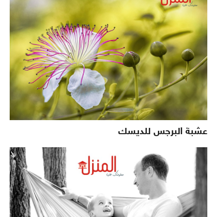
عشبة البرجس للديسك