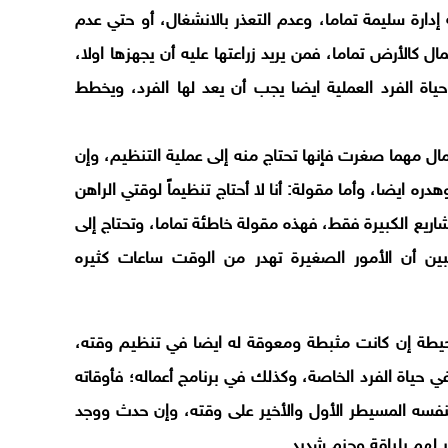
دارة سليمة تماما، وعدم التعذر بالانشغال، أو حتي عدم
 كالأرض تماما، فمن يريد زراعتها عليه أن يجهزها اولا،
حياة الفرد العملية ايضا يجب أن يعد لها الفرد، ويخطط
مال مهما صغرت فإنها تحتاج منه إلى عملية التنظيم، وإن
ره ايضا، وأما مقولة: أنا لا أحتاج تنظيماً لوقتي الراهن
ريع الكبيرة فقط، فهذه مقولة خاطئة تماما، وتحتاج إلى
تبين أن الأمور الصغيرة تهدر من الوقت ساعات كثيره
لمحيطة إن كانت مثبطة ومعوقة له ايضا في تنظيم وقته،
في حياة الفرد الخاصة، وكذلك في برنامج أعماله؛ فأوقاته
فسه المسيطر الأول والأخير على وقته، وإن حدث ووجد
ر لهم بلباقة وحزم شديد.