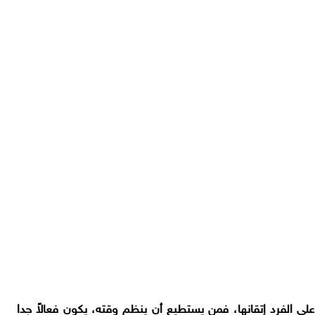
ى الفرد إتقانها، فمن يستطيع أن ينظم وقته، يكون فعالاً جدا