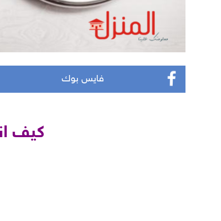
فايس بوك
كيف ان