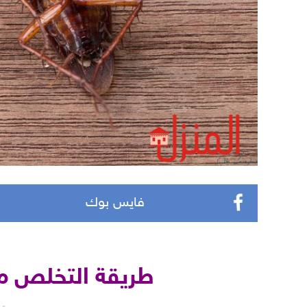
فايس بوك
طريقة التخلص من