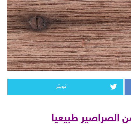
تويتر
 الصراصير طبيعيا