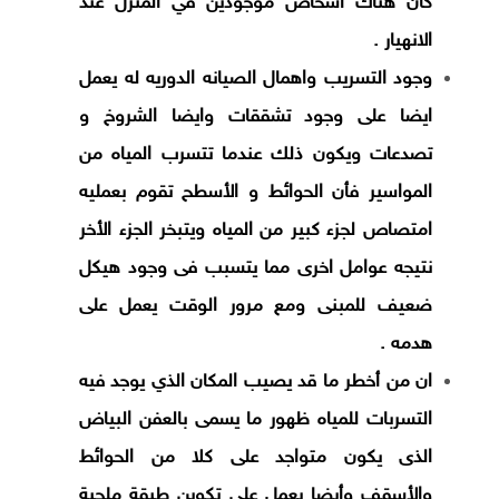
كان هناك اسخاص موجودين في المنزل عند
الانهيار .
وجود التسريب واهمال الصيانه الدوريه له يعمل
ايضا على وجود تشققات وايضا الشروخ و
تصدعات ويكون ذلك
عندما تتسرب المياه من
المواسير فأن الحوائط و الأسطح تقوم بعمليه
امتصاص لجزء كبير من المياه ويتبخر الجزء الأخر
نتيجه عوامل اخرى مما يتسبب فى وجود هيكل
ضعيف للمبنى ومع مرور الوقت يعمل على
هدمه .
ان من أخطر ما قد يصيب المكان الذي يوجد فيه
التسربات للمياه ظهور ما يسمى بالعفن البياض
الذى يكون متواجد على كلا من الحوائط
والأسقف وأيضا يعمل على تكوين طبقة ملحية