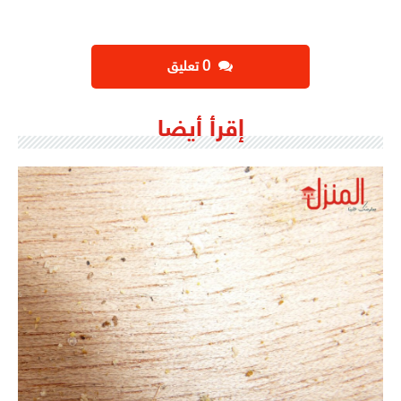
‫0 تعليق
إقرأ أيضا