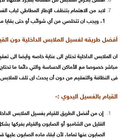
اهتمى بأخراج الملابس من الغسالة بمجرد الانتهاء لد
1، ويجب ان تتخلصي من أي شوائب أو حتى بقايا من ألاقمشة أو الشعر.
أفضل طريقه لغسيل الملابس الداخلية دون القيام
ان الملابس الداخلية تحتاج الى عناية خاصه وايضا الى تع
مباشر خصوصا مع الأماكن الحساسة والتي دائما ما تحتاج 
فى النظافة والتعقيم من دون أن يحدث اى تلف للملابس ال
القيام بالغسيل اليدوي :-
إن من أفضل الطريق للقيام بغسيل الملابس الداخلي
القليل من الشامبو أو الصابون والقيام بفركها بش
الصابون عنها تماما، لأن ابقاء ماده الصابون عليها 