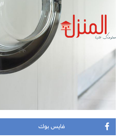
فايس بوك