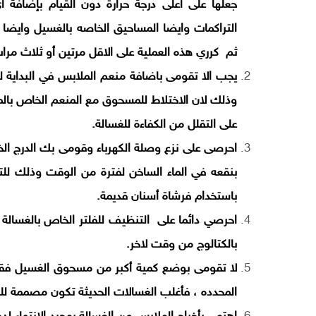
جعلها على أعلى درجة حرارة دون القيام بإضا
التراكمات وايضا المساحيق الخاصه بالغسيل وايضا 
ثم كرري هذه العملية على الاقل مرتين أو ثلاث مرا
يجب الا تقومى باضافة منعم الملابس في البداية 
وذلك لان الاختلاط للمسحوق مع المنعم الخاص بال
على التقلل من الكفاءة للغسالة.
احرصى على نزع وصلة الكهرباء وقومى بك الدرج ال
بنقعه في الماء الساخن لفترة من الوقت وذلك ل
باستخدام فرشاة أسنان قديمة.
احرصي دائما على التنظيف للفلتر الخاص بالغسال
بالكتالوج من وقت لاخر.
لا تقومى بوضع كمية أكبر من مسحوق الغسيل فقط
المحدده ، فأغلب الغسالات الحديثة تكون مصممة للع