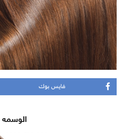
فايس بوك
الوسمه ل