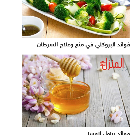
فوائد البروكلي في منع وعلاج السرطان
فوائد تناول العسل