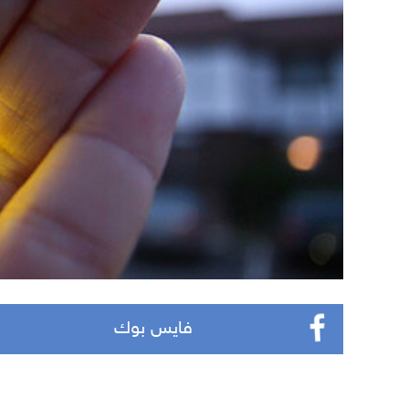
فايس بوك