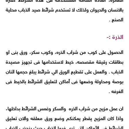
الطائرة، المادة السامه المستخدمه فى هذه الشرائط ضارة
بالانسان والحيوان ولذلك لا تستخدم شرائط صيد الذباب محلية
الصنع
.
الذرة
:-
الحصول على كوب من شراب الذره، وكوب سكر، ورق بنى او
بطاقات رقيقة مقصصه، خيط لاستخدامها فى تجهيز مصيدة
الذباب . والعمل على تقطيع الورق الي شرائط يبلغ حجمها اثنان
بوصة ومحاولة وضعها فى أماكن لتعليق الشرائط بالخيط فى
الغرفه
.
ان عمل مزيج من شراب الذره والسكر وغمس الشرائط بداخلها،
واذا كان المزيج يقطر يمكنكم وضع ورق معلقه والان تعليق
الشرائط فى الأماكن التى ترى فيها الذباب حيث ينجذب الذباب