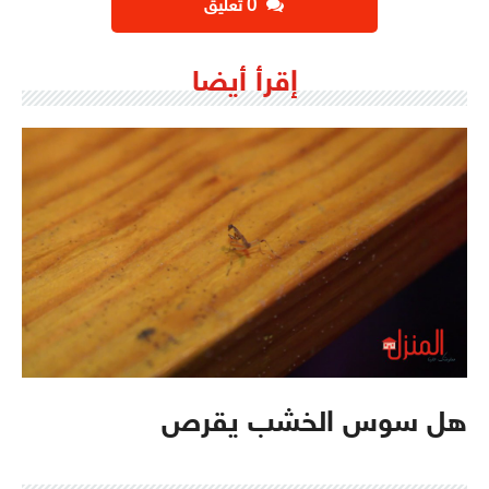
‫0 تعليق
إقرأ أيضا
هل سوس الخشب يقرص