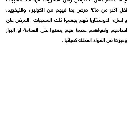
أيضا عنصر ناقل للامراض ومن المعروف انها احد مسببات
نقل اكثر من مائة مرض بما فيهم من الكوليرا، والتيفويد،
والسل، الدوسنتاريا فهم يجعموا تلك المسببات للمرض علي
اقدامهم وافواهمم عندما فهم يتغذوا على القمامة او البراز
وغيرها من المواد المحلله كميائيا
.