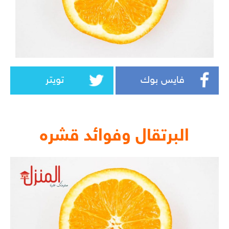
فايس بوك
تويتر
البرتقال وفوائد قشره