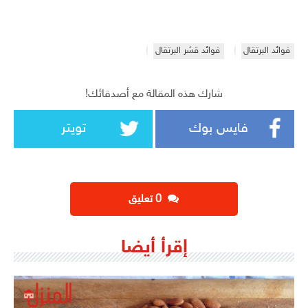
فوائد البرتقال
فوائد قشر البرتقال
شارك هذه المقالة مع أصدقائك!
فايس بوك
تويتر
‫0 تعليق
إقرأ أيضا