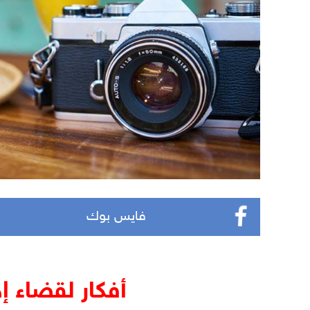
فايس بوك
أفكار لقضاء إ