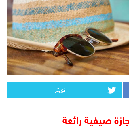
تويتر
جازة صيفية رائعة