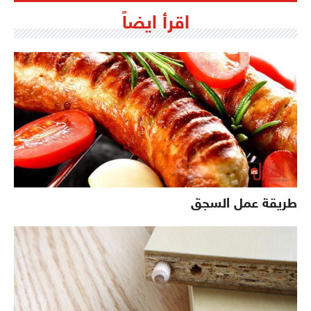
اقرأ ايضاً
طريقة عمل السجق