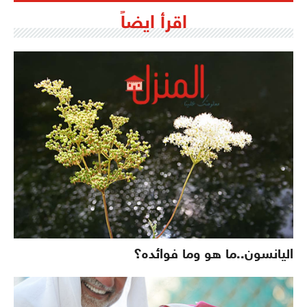
اقرأ ايضاً
اليانسون..ما هو وما فوائده؟