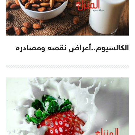
الكالسيوم..أعراض نقصه ومصادره