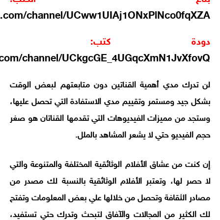
be.com/channel/UCww1UIAj1ONxPlNco0fqXZA
دودة كتب:
e.com/channel/UCkgcGE_4UGqcXmN1JvXfovQ
لن تدرك مدي أهمية القناتين دون متابعتهم لبعض الوقت
بشكل جيد ومستمر وتقييم مدي الاستفادة التي تحصل عليها،
وستجد من مميزات الفيديوهات التي تقدمها القناتان هو صغر
حجم الفيديو حتي لا يشعر المشاهد بالملل.
إن كنت من عشاق الأفلام الوثائقية المختلفة والمتنوعة والتي
لا حصر لها، وتعتبر الأفلام الوثائقية بالنسبة لك مصدر من
مصادر الثقافة وتحصل من خلالها علي بعض المعلومات وتفتح
لك الكثير من المجالات والآفاق لتبحث وتدرك حتي تستفيد،