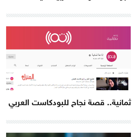
ثمانية.. قصة نجاح للبودكاست العربي