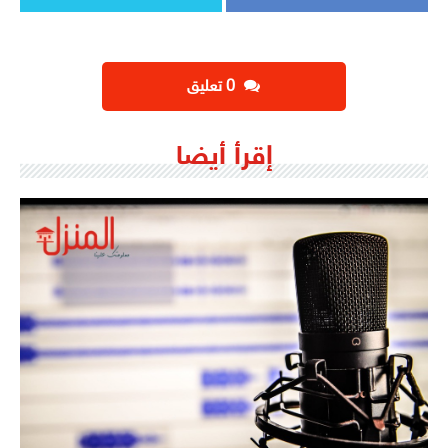
‫0 تعليق
إقرأ أيضا