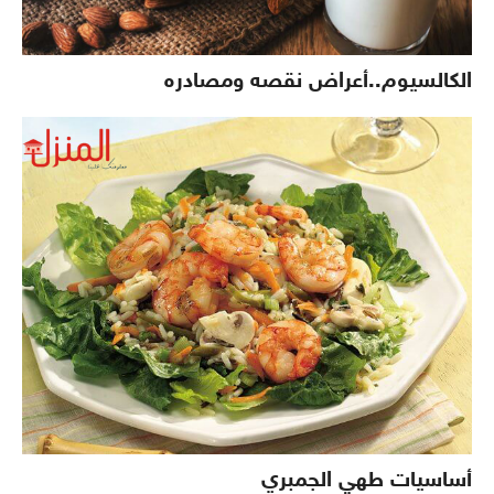
الكالسيوم..أعراض نقصه ومصادره
أساسيات طهي الجمبري