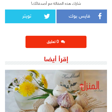
شارك هذه المقالة مع أصدقائك!
فايس بوك
تويتر
‫0 تعليق
إقرأ أيضا