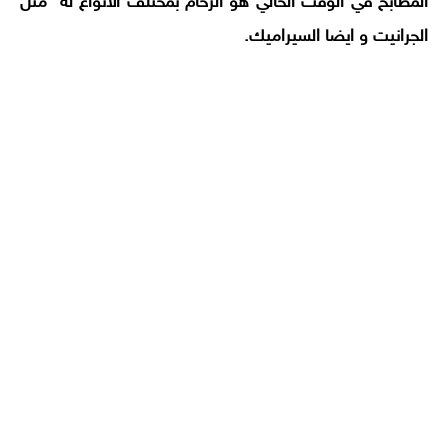
المطابخ في الوقت الحالي هو الرخام بمختلف الأنواع له مثل
الجرانيت و ايضا السيراميك.