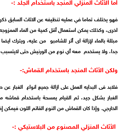
أما الأثاث المنزلي المنجد باستخدام الجلد :-
فهو يختلف تماما في عمليه تنظيفه عن الاثاث السابق ذكرة
اخرى، وكذلك يمكن استعمال أقل كمية من الماء الممزوج
مبللة بالماء لإزالة اى أثر للشامبو من عليه، ويترك اي
جدا، ولا يستخدم معه أي نوع من الورنيش حتى لايتسبب 
ولكن الأثاث المنجد باستخدام القماش:-
فلابد فى البدايه العمل على ازالة جميع انواع الغبار ع
الغبار بشكل جيد، ثم القيام يمسحة باستخدام قماشه مب
الخارجي. وإذا كان القماش من النوع القاتم اللون فيمكن إ
الأثاث المنزلي المصنوع من البلاستيكي :-