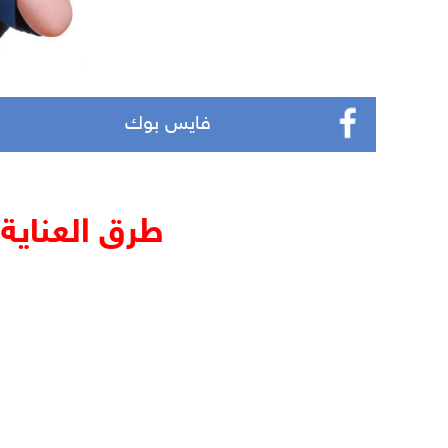
فايس بوك
طرق العناية 