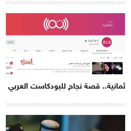
ثمانية.. قصة نجاح للبودكاست العربي