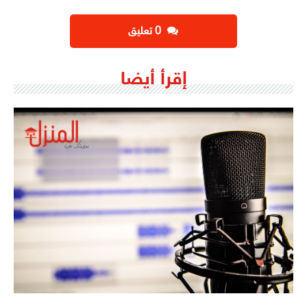
‫0 تعليق
إقرأ أيضا