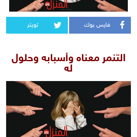
فايس بوك
تويتر
التنمر معناه وأسبابه وحلول
له