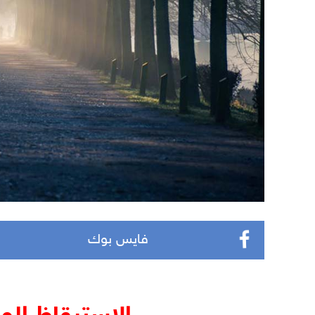
فايس بوك