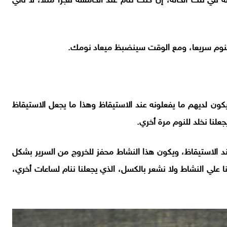
 في تلك الحالة، إن كنت تنام عند الخامسة فجرا مثلا، لا تأتي
 النوم سريعا، ومع الوقت سينضبظ ميعاد نومك.
كون لديهم ما يفعلونه عند الاستيقاظ وهذا ما يجعل الاستيقاظ
علنا نخلد للنوم مرة أخري.
ند الاستيقاظ، ويكون هذا النشاط محفز للخروج من السرير بشكل
علي النشاط ولا نشعر بالكسل، الذي يجعلنا ننام لساعات أخري،