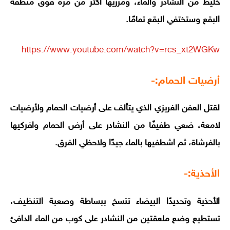
خليط من النشادر والماء، ومرريها أكثر من مرة فوق منطقة
البقع وستختفي البقع تمامًا.
https://www.youtube.com/watch?v=rcs_xt2WGKw
أرضيات الحمام:-
لقتل العفن الغريزي الذي يتألف على أرضيات الحمام ولأرضيات
لامعة، ضعي طفيفًا من النشادر على أرض الحمام وافركيها
بالفرشاة، ثم اشطفيها بالماء جيدًا ولاحظي الفرق.
الأحذية:-
الأحذية وتحديدًا البيضاء تتسخ ببساطة وصعبة التنظيف،
تستطيع وضع ملعقتين من النشادر على كوب من الماء الدافئ