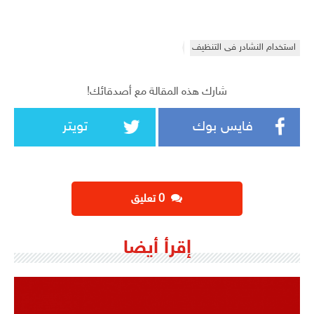
استخدام النشادر فى التنظيف
شارك هذه المقالة مع أصدقائك!
فايس بوك
تويتر
‫0 تعليق
إقرأ أيضا