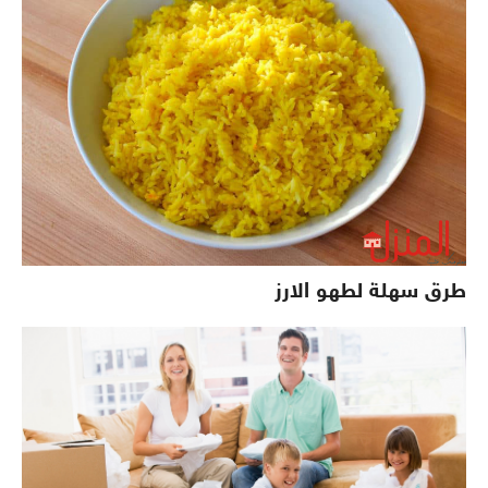
طرق سهلة لطهو الارز