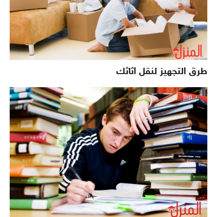
طرق التجهيز لنقل اثاثك