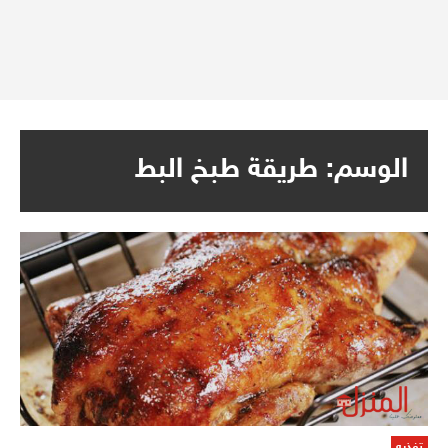
الوسم:
طريقة طبخ البط
تغذيه