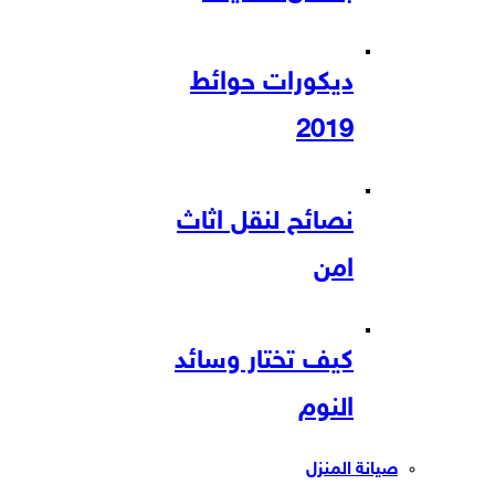
ديكورات حوائط
2019
نصائح لنقل اثاث
امن
كيف تختار وسائد
النوم
صيانة المنزل