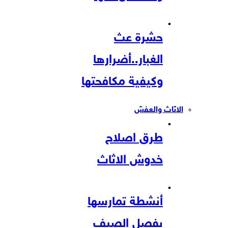
حشرة عث
الغبار..أضرارها
وكيفية مكافحتها
الاثاث والعفش
طرق اصلاح
خدوش الاثاث
أنشطة تمارسها
بفصل الصيف