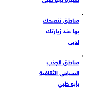
مميزة بأبو ظبي
مناطق ننصحك
بها عند زيارتك
لدبي
مناطق الجذب
السياحي الثقافية
بأبو ظبي