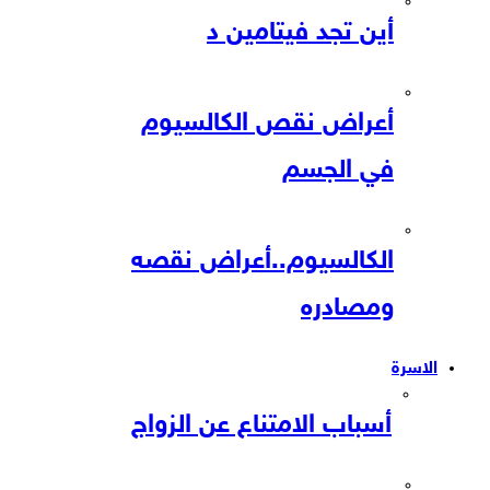
أين تجد فيتامين د
أعراض نقص الكالسيوم
في الجسم
الكالسيوم..أعراض نقصه
ومصادره
الاسرة
أسباب الامتناع عن الزواج