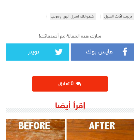
ترتيب اثاث المنزل
خطواتك لمنزل انيق ومرتب
شارك هذه المقالة مع أصدقائك!
فايس بوك
تويتر
‫0 تعليق
إقرأ أيضا