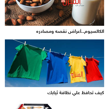
الكالسيوم..أعراض نقصه ومصادره
كيف تحافظ علي نظافة ثيابك