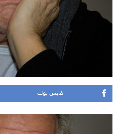
فايس بوك