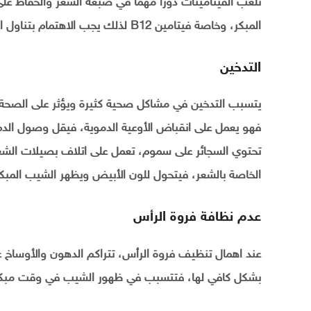
تلعب الفيتامينات دورا مهما في صبغة الشعر والحفاظ على
المبكر، وخاصة فيتامين B12 لذلك يجب الاهتمام بتناول الأطعمة التي تحوي هذا الفيتامين.
التدخين
يتسبب التدخين في مشاكل صحية كثيرة ويؤثر على الصحة 
فهو يعمل على انقباض الأوعية الدموية، فيقل وصول الدم 
تحتوي السجائر على سموم، تعمل على اتلاف بصيلات الشعر
الخاصة بالشعر، فيتحول للون الأبيض ويظهر الشيب المبكر
عدم نظافة فروة الرأس
عند اهمال تنظيف فروة الرأس، تتراكم الدهون والأوساخ ع
بشكل كافي لها، فتتسبب في ظهور الشيب في وقت مبكر