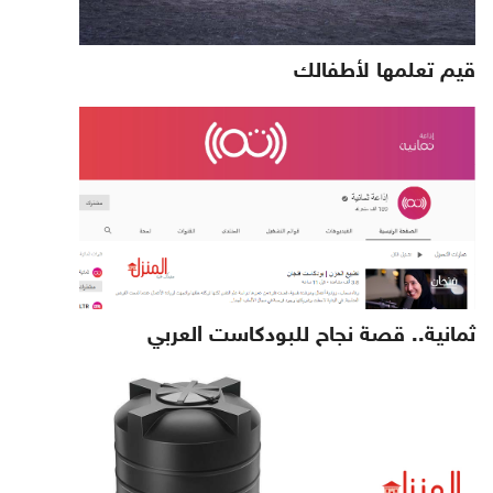
قيم تعلمها لأطفالك
ثمانية.. قصة نجاح للبودكاست العربي