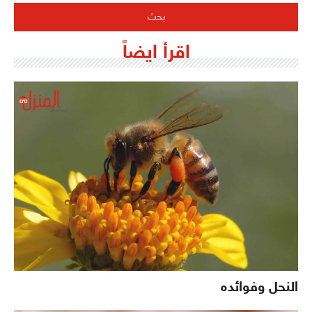
اقرأ ايضاً
النحل وفوائده