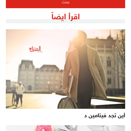
اقرأ ايضاً
أين تجد فيتامين د