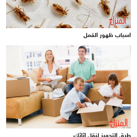
اسباب ظهور القمل
طرق التجهيز لنقل اثاثك