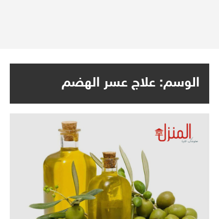
الوسم:
علاج عسر الهضم