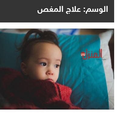
الوسم:
علاج المغص