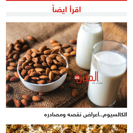
اقرأ ايضاً
الكالسيوم..أعراض نقصه ومصادره